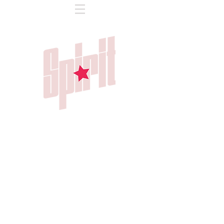
ANA KLOSTER
ANTONELLA
BELA MORELLI
CATA
CIELO
FLORENCIA
GINA
LIZ
LUCY
MARGARITA