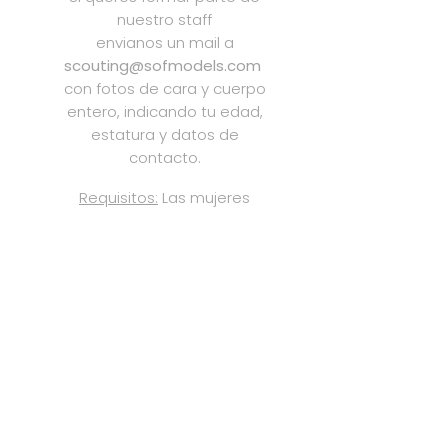
nuestro staff
envianos un mail a
scouting@sofmodels.com
con fotos de cara y cuerpo
entero, indicando tu edad,
estatura y datos de
contacto.
Requisitos:
Las mujeres
deben medir más de 1,73 m.
de altura y los hombres
más de 1,85 m.
☆
Facebook
Instagram
TikTok